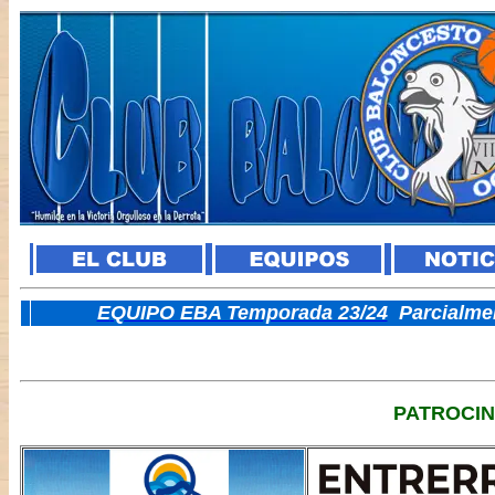
E
QUIPO EBA Temporada 23/24
Parcialme
PATROCI