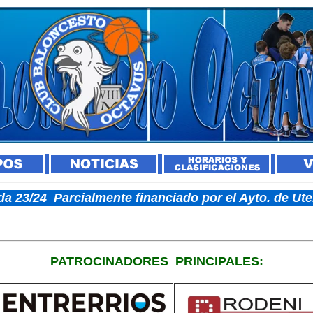
a 23/24
Parcialmente financiado por el Ayto. de U
PATROCINADORES
PRINCIPALES: