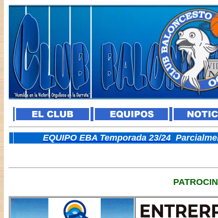
E
QUIPO EBA Temporada 23/24
Parcialme
PATROCI