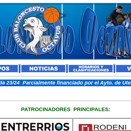
a 23/24
Parcialmente financiado por el Ayto. de U
PATROCINADORES
PRINCIPALES: