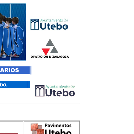
tebo.