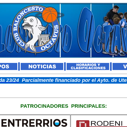
a 23/24
Parcialmente financiado por el Ayto. de U
PATROCINADORES
PRINCIPALES: