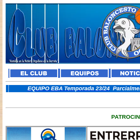
E
QUIPO EBA Temporada 23/24
Parcialme
PATROCI