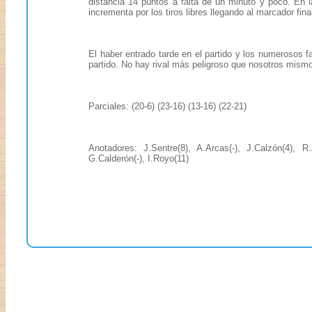
distancia 14 puntos a falta de un minuto y poco. En la
incrementa por los tiros libres llegando al marcador fina
El haber entrado tarde en el partido y los numerosos fa
partido. No hay rival más peligroso que nosotros mism
Parciales: (20-6) (23-16) (13-16) (22-21)
Anotadores: J.Sentre(8), A.Arcas(-), J.Calzón(4), R.A
G.Calderón(-), I.Royo(11)