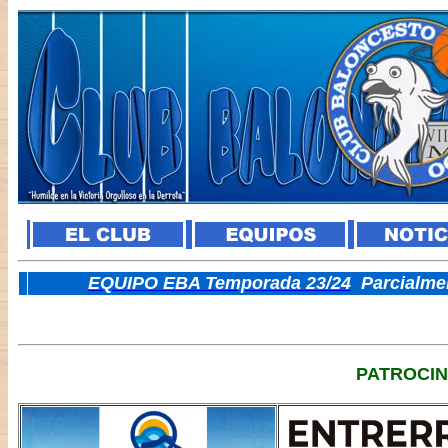
E
QUIPO EBA Temporada 23/24
Parcialme
PATROCI