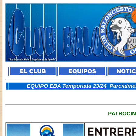
E
QUIPO EBA Temporada 23/24
Parcialme
PATROCI