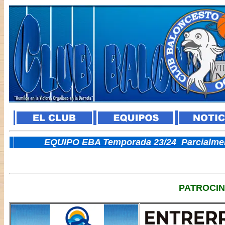
E
QUIPO EBA Temporada 23/24
Parcialme
PATROCI