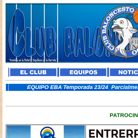
E
QUIPO EBA Temporada 23/24
Parcialme
PATROCI