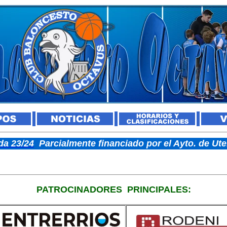
a 23/24
Parcialmente financiado por el Ayto. de U
PATROCINADORES
PRINCIPALES: