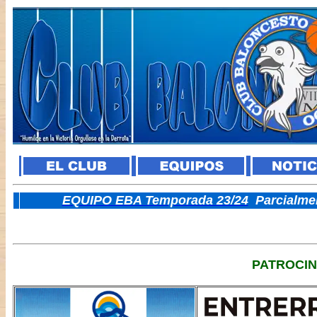
E
QUIPO EBA Temporada 23/24
Parcialme
PATROCI