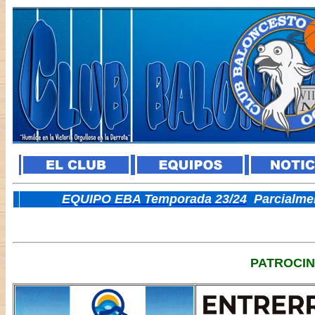
E
QUIPO EBA Temporada 23/24
Parcialme
PATROCI