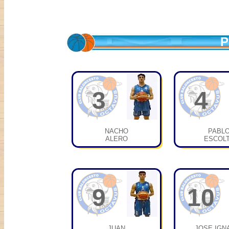
P
3
4
NACHO
PABL
ALERO
ESCOL
9
10
JUAN
JOSE IGN