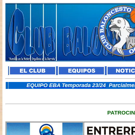
E
QUIPO EBA Temporada 23/24
Parcialme
PATROCI