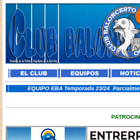
E
QUIPO EBA Temporada 23/24
Parcialme
PATROCI