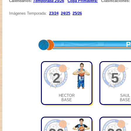
Calendarios:
Temporada 25/26
Copa Primavera:
Clasificaciones:
Imágenes Temporada:
23/24
24/25
25/26
P
2
5
HECTOR
SAUL
BASE
BASE