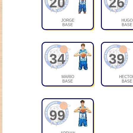
20
26
JORGE
HUGO
BASE
BASE
34
39
MARIO
HECTO
BASE
BASE
99