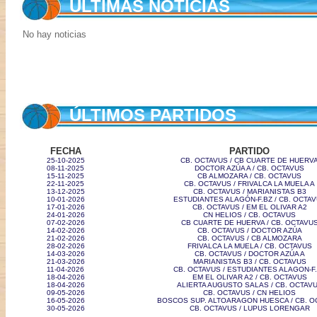
ÚLTIMAS NOTICIAS
No hay noticias
ÚLTIMOS PARTIDOS
FECHA
PARTIDO
25-10-2025
CB. OCTAVUS / CB CUARTE DE HUERV
08-11-2025
DOCTOR AZÚA A / CB. OCTAVUS
15-11-2025
CB ALMOZARA / CB. OCTAVUS
22-11-2025
CB. OCTAVUS / FRIVALCA LA MUELA A
13-12-2025
CB. OCTAVUS / MARIANISTAS B3
10-01-2026
ESTUDIANTES ALAGÓN-F.BZ / CB. OCTA
17-01-2026
CB. OCTAVUS / EM EL OLIVAR A2
24-01-2026
CN HELIOS / CB. OCTAVUS
07-02-2026
CB CUARTE DE HUERVA / CB. OCTAVU
14-02-2026
CB. OCTAVUS / DOCTOR AZÚA
21-02-2026
CB. OCTAVUS / CB ALMOZARA
28-02-2026
FRIVALCA LA MUELA / CB. OCTAVUS
14-03-2026
CB. OCTAVUS / DOCTOR AZÚA A
21-03-2026
MARIANISTAS B3 / CB. OCTAVUS
11-04-2026
CB. OCTAVUS / ESTUDIANTES ALAGON-F
18-04-2026
EM EL OLIVAR A2 / CB. OCTAVUS
18-04-2026
ALIERTA AUGUSTO SALAS / CB. OCTAV
09-05-2026
CB. OCTAVUS / CN HELIOS
16-05-2026
BOSCOS SUP. ALTOARAGON HUESCA / CB. O
30-05-2026
CB. OCTAVUS / LUPUS LORENGAR