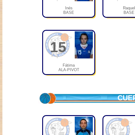
Inés
Raquel
BASE
BASE
15
Fátima
ALA-PIVOT
CUE