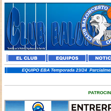
E
QUIPO EBA Temporada 23/24
Parcialme
PATROCI