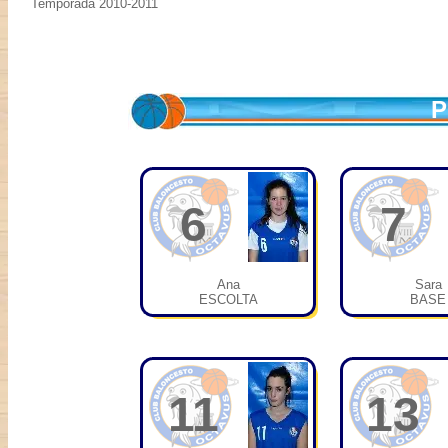
Temporada 2010-2011
P
6
7
Ana
Sara
ESCOLTA
BASE
11
13