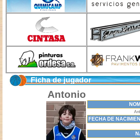
Ficha de jugador
Antonio
NOM
Ant
FECHA DE NACIMIE
N