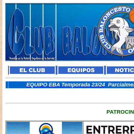
E
QUIPO EBA Temporada 23/24
Parcialme
PATROCI