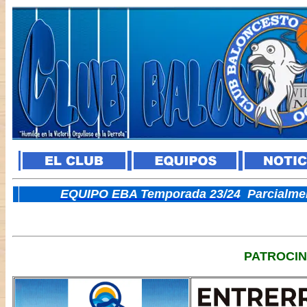
E
QUIPO EBA Temporada 23/24
Parcialme
PATROCI