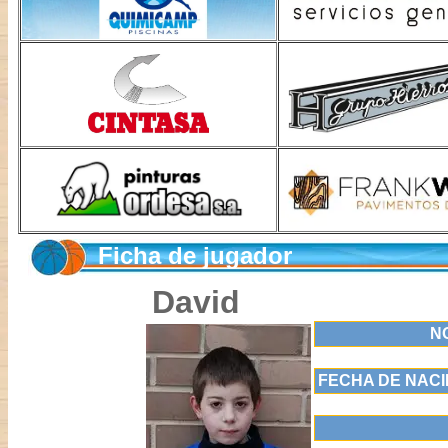
Ficha de jugador
David
N
FECHA DE NACI