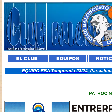
E
QUIPO EBA Temporada 23/24
Parcialme
PATROCI