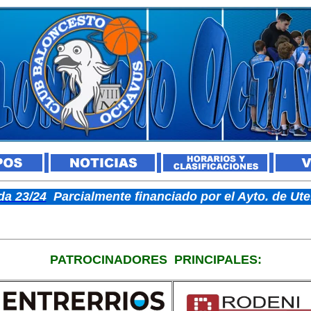
a 23/24
Parcialmente financiado por el Ayto. de U
PATROCINADORES
PRINCIPALES: