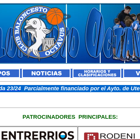
a 23/24
Parcialmente financiado por el Ayto. de U
PATROCINADORES
PRINCIPALES: