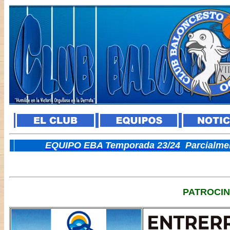
E
QUIPO EBA Temporada 23/24
Parcialme
PATROCI