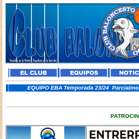
E
QUIPO EBA Temporada 23/24
Parcialme
PATROCI