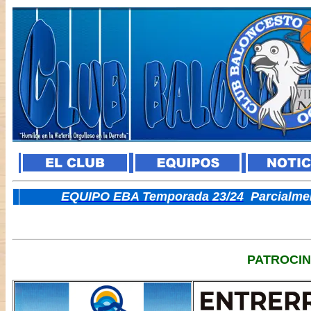
E
QUIPO EBA Temporada 23/24
Parcialme
PATROCI