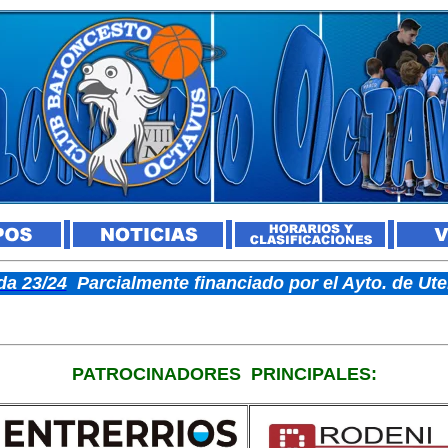
a 23/24
Parcialmente financiado por el Ayto. de U
PATROCINADORES
PRINCIPALES: