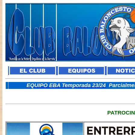
E
QUIPO EBA Temporada 23/24
Parcialme
PATROCI