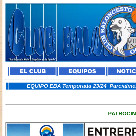
E
QUIPO EBA Temporada 23/24
Parcialme
PATROCI