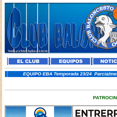
E
QUIPO EBA Temporada 23/24
Parcialme
PATROCI