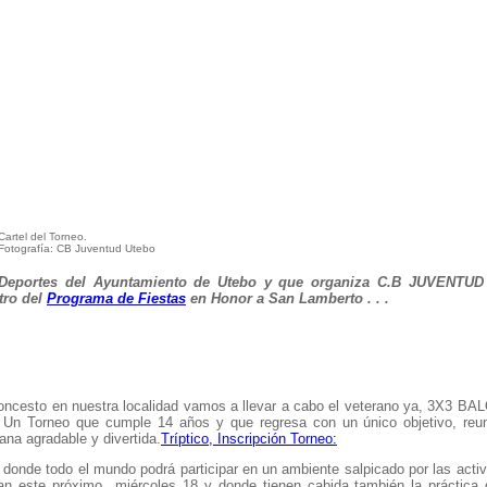
Cartel del Torneo.
Fotografía: CB Juventud Utebo
 Deportes del Ayuntamiento de Utebo y que organiza C.B JUVENTUD
tro del
Programa de Fiestas
en Honor a San Lamberto . . .
aloncesto en nuestra localidad vamos a llevar a cabo el veterano ya, 3X3
Un Torneo que cumple 14 años y que regresa con un único objetivo, reun
na agradable y divertida.
Tríptico, Inscripción Torneo:
 donde todo el mundo podrá participar en un ambiente salpicado por las acti
can este próximo miércoles 18 y donde tienen cabida también la práctica 