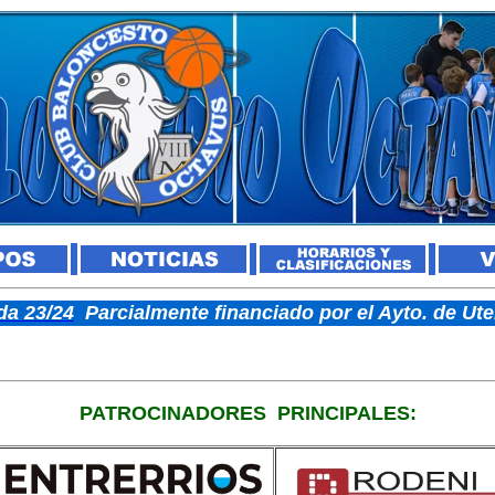
a 23/24
Parcialmente financiado por el Ayto. de U
PATROCINADORES
PRINCIPALES: