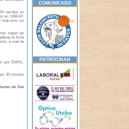
COMUNICADO
MIN nacidos en
s en 1996-97,
todo esto sin
rías según las
lenar la ficha
ento, e-mail de
PATROCINAN
 o por EMAIL,
uipo 30 minutos
estas de San