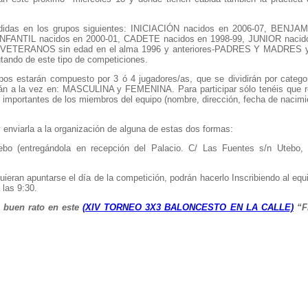
ivididas en los grupos siguientes: INICIACIÓN nacidos en 2006-07, BENJA
INFANTIL nacidos en 2000-01, CADETE nacidos en 1998-99, JUNIOR nacido
, VETERANOS sin edad en el alma 1996 y anteriores-PADRES Y MADRES y 
utando de este tipo de competiciones.
pos estarán compuesto por 3 ó 4 jugadores/as, que se dividirán por catego
rán a la vez en: MASCULINA y FEMENINA. Para participar sólo tenéis que rel
importantes de los miembros del equipo (nombre, dirección, fecha de nacimi
 enviarla a la organización de alguna de estas dos formas:
ebo (entregándola en recepción del Palacio. C/ Las Fuentes s/n Utebo,
eran apuntarse el día de la competición, podrán hacerlo Inscribiendo al eq
 las 9:30.
n buen rato en este
(XIV TORNEO 3X3 BALONCESTO EN LA CALLE)
“Fi