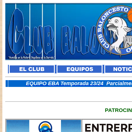
E
QUIPO EBA Temporada 23/24
Parcialme
PATROCI