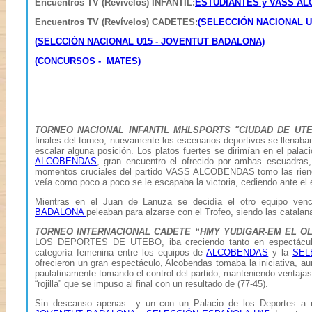
Encuentros TV (Revívelos) INFANTIL
:
ESTUDIANTES y VASS AL
Encuentros TV (Revívelos) CADETES
:
(SELECCIÓN NACIONAL U
(SELCCIÓN NACIONAL U15 - JOVENTUT BADALONA)
(CONCURSOS - MATES)
TORNEO NACIONAL INFANTIL MHLSPORTS "CIUDAD DE UT
finales del torneo, nuevamente los escenarios deportivos se llenab
escalar alguna posición. Los platos fuertes se dirimían en el pala
ALCOBENDAS
, gran encuentro el ofrecido por ambas escuadras,
momentos cruciales del partido VASS ALCOBENDAS tomo las rienda
veía como poco a poco se le escapaba la victoria, cediendo ante el eq
Mientras en el Juan de Lanuza se decidía el otro equipo v
BADALONA
peleaban para alzarse con el Trofeo, siendo las catalana
TORNEO INTERNACIONAL CADETE “HMY YUDIGAR-EM EL OL
LOS DEPORTES DE UTEBO, iba creciendo tanto en espectáculo c
categoría femenina entre los equipos de
ALCOBENDAS
y la
SEL
ofrecieron un gran espectáculo, Alcobendas tomaba la iniciativa,
paulatinamente tomando el control del partido, manteniendo ventajas
“rojilla” que se impuso al final con un resultado de (77-45).
Sin descanso apenas y un con un Palacio de los Deportes a re