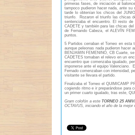
primeras fases, de iniciación al balo
tampoco pudieron hacer nada, ante su ri
tarde lo obtenían los chicos del JUNI
triunfo. Rozaron el triunfo las chicas
sentenciaba el encuentro. El resto de
CADETE y también para las chicas del 
de Fernando Cabeza, el ALEVÍN FEME
puntos.
5 Partidos cerraban el Torneo en esta
aunque peleonas nada pudieron hacer ant
BENJAMIN FEMENINO, CB Cuarte, se impo
CADETES tomaban el relevo en un encue
encuentro que comenzaba igualado, per
imponerse ante el equipo Valenciano. E
Fernado comenzaban con intensidad, pero 
visitante se llevara el partido.
Finalizaba el Torneo el QUIMICAMP P
cogiendo ritmo e ir preparándose para 
un primer cuarto igualado, tras este, QU
Gram colofón a este
TORNEO 25 ANI
OCTAVUS, iniciando el año de la mejor 