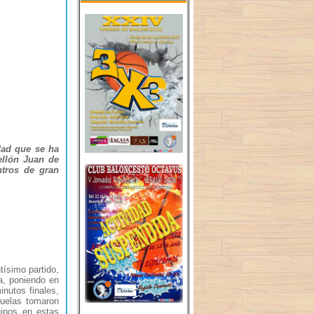
dad que se ha
ellón Juan de
ntros de gran
ísimo partido,
a, poniendo en
inutos finales,
cuelas tomaron
uipos en estas