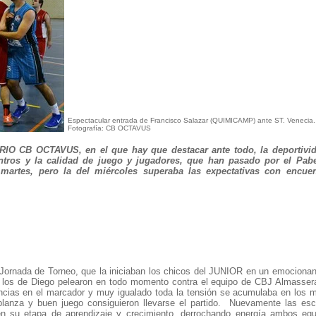
Espectacular entrada de Francisco Salazar (QUIMICAMP) ante ST. Venecia.
Fotografía: CB OCTAVUS
IO CB OCTAVUS, en el que hay que destacar ante todo, la deportivi
tros y la calidad de juego y jugadores, que han pasado por el Pab
martes, pero la del miércoles superaba las expectativas con encue
Jornada de Torneo, que la iniciaban los chicos del JUNIOR en un emocionant
s, los de Diego pelearon en todo momento contra el equipo de CBJ Almasser
ancias en el marcador y muy igualado toda la tensión se acumulaba en los m
planza y buen juego consiguieron llevarse el partido. Nuevamente las es
n su etapa de aprendizaje y crecimiento, derrochando energía ambos eq