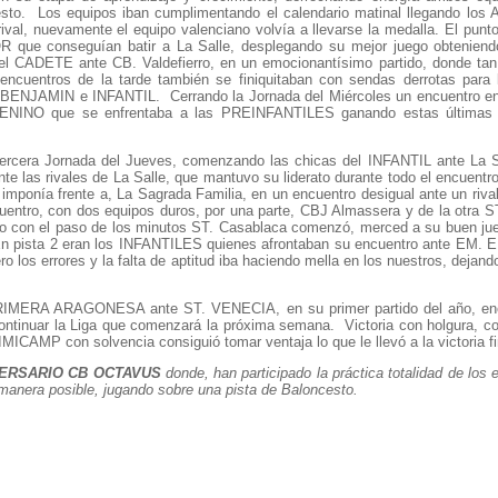
ncesto. Los equipos iban cumplimentando el calendario matinal llegando lo
val, nuevamente el equipo valenciano volvía a llevarse la medalla. El punto
OR que conseguían batir a La Salle, desplegando su mejor juego obtenien
 del CADETE ante CB. Valdefierro, en un emocionantísimo partido, donde tan
 encuentros de la tarde también se finiquitaban con sendas derrotas para 
BENJAMIN e INFANTIL. Cerrando la Jornada del Miércoles un encuentro ent
NINO que se enfrentaba a las PREINFANTILES ganando estas últimas 
 tercera Jornada del Jueves, comenzando las chicas del INFANTIL ante La S
e las rivales de La Salle, que mantuvo su liderato durante todo el encuentr
nía frente a, La Sagrada Familia, en un encuentro desigual ante un rival
ntro, con dos equipos duros, por una parte, CBJ Almassera y de la otra S
o con el paso de los minutos ST. Casablaca comenzó, merced a su buen jue
n pista 2 eran los INFANTILES quienes afrontaban su encuentro ante EM. EL
los errores y la falta de aptitud iba haciendo mella en los nuestros, dejand
RIMERA ARAGONESA ante ST. VENECIA, en su primer partido del año, encu
continuar la Liga que comenzará la próxima semana. Victoria con holgura, co
IMICAMP con solvencia consiguió tomar ventaja lo que le llevó a la victoria f
VERSARIO CB OCTAVUS
donde, han participado la práctica totalidad de los
manera posible, jugando sobre una pista de Baloncesto.