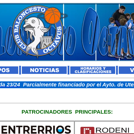
a 23/24
Parcialmente financiado por el Ayto. de U
PATROCINADORES
PRINCIPALES: