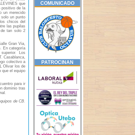
COMUNICADO
s ALEVINES que
 positivo de la
do un merecido
 solo un punto
los chicos del
re las pupilas
de tan solo 2
alle Gran Via,
o. En categoría
 superior. Los
T. Casablanca,
go colectivo a
PATROCINAN
 Olivar los de
o que el equipo
entro para ir
n dominio tras
inal.
 equipos de CB.