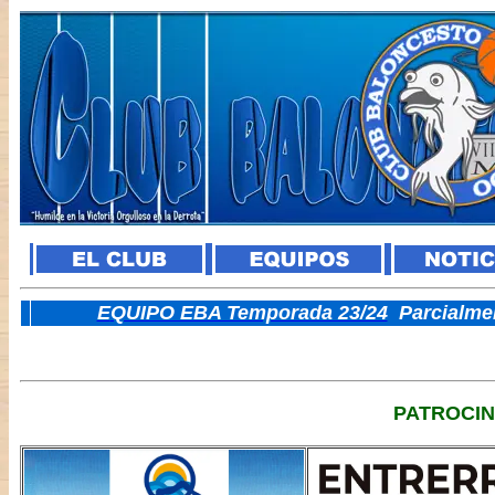
E
QUIPO EBA Temporada 23/24
Parcialme
PATROCI