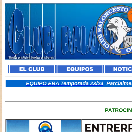
E
QUIPO EBA Temporada 23/24
Parcialme
PATROCI