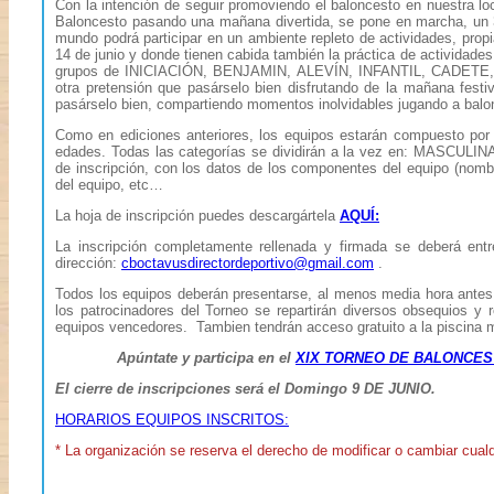
Con la intención de seguir promoviendo el baloncesto en nuestra loc
Baloncesto pasando una mañana divertida, se pone en marcha, un 
mundo podrá participar en un ambiente repleto de actividades, propi
14 de junio y donde tienen cabida también la práctica de actividades
grupos de INICIACIÓN, BENJAMIN, ALEVÍN, INFANTIL, CADET
otra pretensión que pasárselo bien disfrutando de la mañana festi
pasárselo bien, compartiendo momentos inolvidables jugando a bal
Como en ediciones anteriores, los equipos estarán compuesto por 
edades. Todas las categorías se dividirán a la vez en: MASCULINA 
de inscripción, con los datos de los componentes del equipo (nomb
del equipo, etc…
La hoja de inscripción puedes descargártela
AQUÍ:
La inscripción completamente rellenada y firmada se deberá entr
dirección:
cboctavusdirectordeportivo@gmail.com
.
Todos los equipos deberán presentarse, al menos media hora antes
los patrocinadores del Torneo se repartirán diversos obsequios y 
equipos vencedores. Tambien tendrán acceso gratuito a la piscina mu
Apúntate y participa en el
XIX TORNEO DE BALONCEST
El cierre de inscripciones será el Domingo 9 DE JUNIO.
HORARIOS EQUIPOS INSCRITOS:
* La organización se reserva el derecho de modificar o cambiar cualq