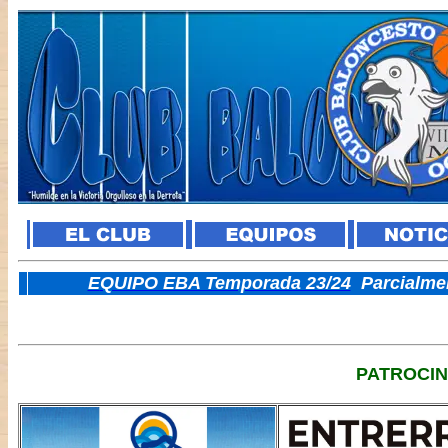
E
QUIPO EBA Temporada 23/24
Parcialme
PATROCI