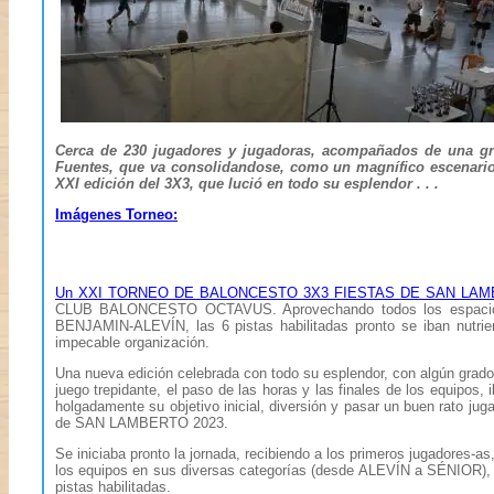
Cerca de 230 jugadores y jugadoras, acompañados de una gra
Fuentes, que va consolidandose, como un magnífico escenario
XXI edición del 3X3, que lució en todo su esplendor . . .
Imágenes Torneo:
Un XXI TORNEO DE BALONCESTO 3X3 FIESTAS DE SAN LA
CLUB BALONCESTO OCTAVUS. Aprovechando todos los espacios co
BENJAMIN-ALEVÍN, las 6 pistas habilitadas pronto se iban nutrien
impecable organización.
Una nueva edición celebrada con todo su esplendor, con algún grado 
juego trepidante, el paso de las horas y las finales de los equipos, 
holgadamente su objetivo inicial, diversión y pasar un buen rato jug
de SAN LAMBERTO 2023.
Se iniciaba pronto la jornada, recibiendo a los primeros jugadores-as
los equipos en sus diversas categorías (desde ALEVÍN a SÉNIOR), 
pistas habilitadas.