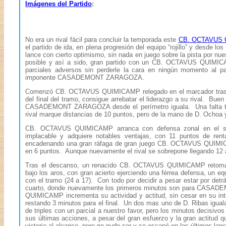
Imágenes del Partido
:
No era un rival fácil para concluir la temporada este
CB. OCTAVUS
el partido de ida, en plena progresión del equipo “rojillo” y desde 
lance con cierto optimismo, sin nada en juego sobre la pista por nue
posible y así a sido, gran partido con un CB. OCTAVUS QUIMIC
parciales adversos sin perderle la cara en ningún momento al pa
imponente CASADEMONT ZARAGOZA.
Comenzó CB. OCTAVUS QUIMICAMP relegado en el marcador tras los
del final del tramo, consigue arrebatar el liderazgo a su rival. Bue
CASADEMONT ZARAGOZA desde el perímetro iguala. Una falta técni
rival marque distancias de 10 puntos, pero de la mano de D. Ochoa y 
CB. OCTAVUS QUIMICAMP arranca con defensa zonal en el seg
implacable y adquiere notables ventajas, con 11 puntos de re
encadenando una gran ráfaga de gran juego CB. OCTAVUS QUIMICAMP
en 6 puntos. Aunque nuevamente el rival se sobrepone llegando 12 arr
Tras el descanso, un renacido CB. OCTAVUS QUIMICAMP retoma el
bajo los aros, con gran acierto ejerciendo una férrea defensa, un eq
con el tramo (24 a 17). Con todo por decidir a pesar estar por 
cuarto, donde nuevamente los primeros minutos son para CASA
QUIMICAMP incrementa su actividad y actitud, sin cesar en su inte
restando 3 minutos para el final. Un dos mas uno de D. Ribas iguala 
de triples con un parcial a nuestro favor, pero los minutos de
sus últimas acciones, a pesar del gran esfuerzo y la gran actit
victoria al alcance, pero no pudo ser y se escapó en los últimos 