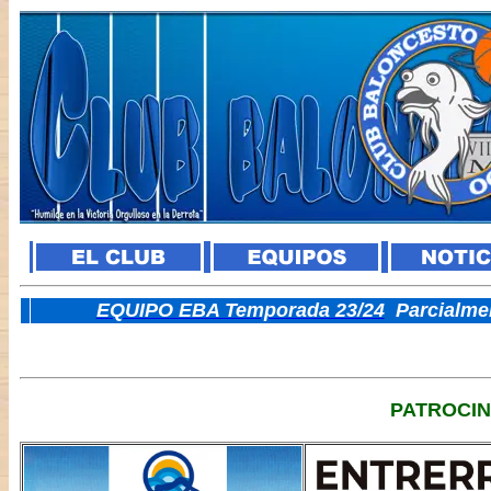
E
QUIPO EBA Temporada 23/24
Parcialme
PATROCI