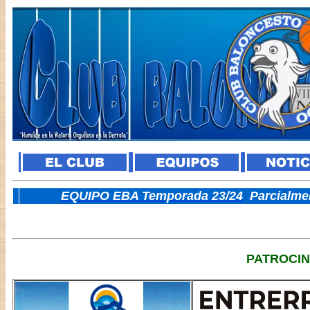
E
QUIPO EBA Temporada 23/24
Parcialme
PATROCI