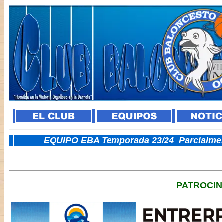
E
QUIPO EBA Temporada 23/24
Parcialme
PATROCI