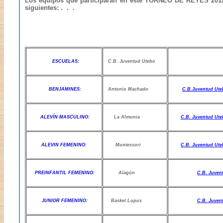
Los equipos que participarán en este
TORNEO DE REYES 201
siguientes: . . .
ESCUELAS:
C.B. Juventud Utebo
BENJAMINES:
Antonio Machado
C.B.Juventud Ute
ALEVÍN MASCULINO:
La Almunia
C.B. Juventud Ute
ALEVIN FEMENINO:
Montessori
C.B. Juventud Ute
PREINFANTIL FEMENINO:
Alagón
C.B. Juven
JUNIOR FEMENINO:
Basket Lupus
C.B. Juven