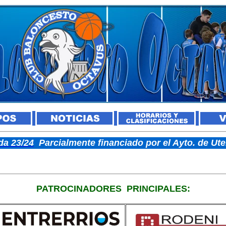
a 23/24
Parcialmente financiado por el Ayto. de U
PATROCINADORES
PRINCIPALES: