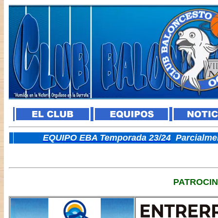
E
QUIPO EBA Temporada 23/24
Parcialme
PATROCI