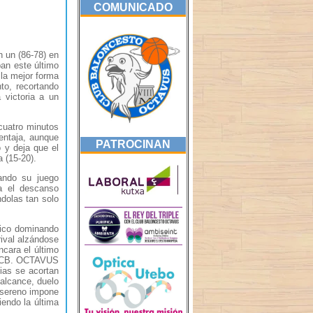
COMUNICADO
n un (86-78) en
ban este último
 la mejor forma
o, recortando
 victoria a un
cuatro minutos
ventaja, aunque
PATROCINAN
 y deja que el
 (15-20).
ando su juego
a el descanso
dolas tan solo
rico dominando
rival alzándose
cara el último
o CB. OCTAVUS
ias se acortan
 alcance, duelo
 sereno impone
endo la última