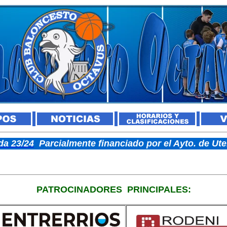
a 23/24
Parcialmente financiado por el Ayto. de U
PATROCINADORES
PRINCIPALES: