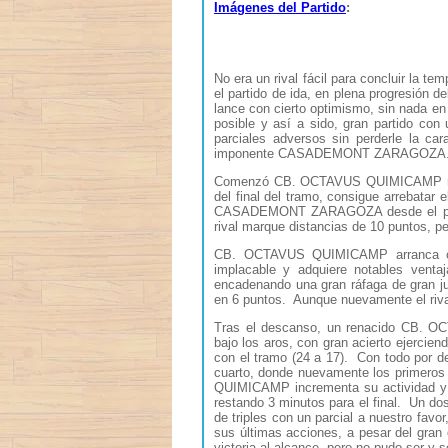
Imágenes del Partido
:
No era un rival fácil para concluir la t
el partido de ida, en plena progresión d
lance con cierto optimismo, sin nada en 
posible y así a sido, gran partido 
parciales adversos sin perderle la ca
imponente CASADEMONT ZARAGOZA
Comenzó CB. OCTAVUS QUIMICAMP relega
del final del tramo, consigue arrebatar 
CASADEMONT ZARAGOZA desde el perímet
rival marque distancias de 10 puntos, pe
CB. OCTAVUS QUIMICAMP arranca con
implacable y adquiere notables vent
encadenando una gran ráfaga de gran j
en 6 puntos. Aunque nuevamente el rival 
Tras el descanso, un renacido CB. OC
bajo los aros, con gran acierto ejercien
con el tramo (24 a 17). Con todo por 
cuarto, donde nuevamente los prime
QUIMICAMP incrementa su actividad y ac
restando 3 minutos para el final. Un dos
de triples con un parcial a nuestro 
sus últimas acciones, a pesar del gra
victoria al alcance, pero no pudo ser 