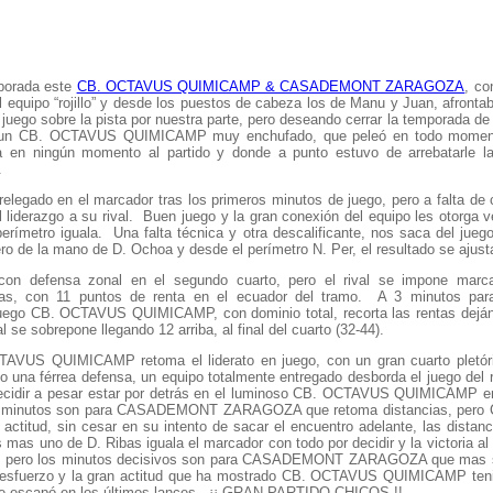
emporada este
CB. OCTAVUS QUIMICAMP & CASADEMONT ZARAGOZA
, co
el equipo “rojillo” y desde los puestos de cabeza los de Manu y Juan, afronta
juego sobre la pista por nuestra parte, pero deseando cerrar la temporada de
con un CB. OCTAVUS QUIMICAMP muy enchufado, que peleó en todo moment
ra en ningún momento al partido y donde a punto estuvo de arrebatarle la
.
do en el marcador tras los primeros minutos de juego, pero a falta de 
el liderazgo a su rival. Buen juego y la gran conexión del equipo les otorga 
ro iguala. Una falta técnica y otra descalificante, nos saca del juego
ro de la mano de D. Ochoa y desde el perímetro N. Per, el resultado se ajusta
 defensa zonal en el segundo cuarto, pero el rival se impone marc
ajas, con 11 puntos de renta en el ecuador del tramo. A 3 minutos par
uego CB. OCTAVUS QUIMICAMP, con dominio total, recorta las rentas deján
se sobrepone llegando 12 arriba, al final del cuarto (32-44).
TAVUS QUIMICAMP retoma el liderato en juego, con un gran cuarto pletó
do una férrea defensa, un equipo totalmente entregado desborda el juego del 
decidir a pesar estar por detrás en el luminoso CB. OCTAVUS QUIMICAMP en
ros minutos son para CASADEMONT ZARAGOZA que retoma distancias, per
titud, sin cesar en su intento de sacar el encuentro adelante, las distanc
 mas uno de D. Ribas iguala el marcador con todo por decidir y la victoria al
favor, pero los minutos decisivos son para CASADEMONT ZARAGOZA que mas
n esfuerzo y la gran actitud que ha mostrado CB. OCTAVUS QUIMICAMP teni
y se escapó en los últimos lances. ¡¡ GRAN PARTIDO CHICOS !!