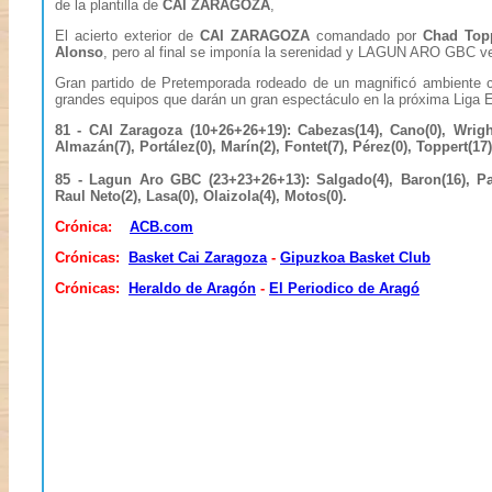
de la plantilla de
CAI ZARAGOZA
,
El acierto exterior de
CAI ZARAGOZA
comandado por
Chad Top
Alonso
, pero al final se imponía la serenidad y LAGUN ARO GBC ve
Gran partido de Pretemporada rodeado de un magnificó ambiente 
grandes equipos que darán un gran espectáculo en la próxima Liga 
81 - CAI Zaragoza (10+26+26+19): Cabezas(14), Cano(0), Wright(
Almazán(7), Portález(0), Marín(2), Fontet(7), Pérez(0), Toppert(17)
85 - Lagun Aro GBC (23+23+26+13): Salgado(4), Baron(16), Papa
Raul Neto(2), Lasa(0), Olaizola(4), Motos(0).
Crónica:
ACB.com
Crónicas:
Basket Cai Zaragoza
-
Gipuzkoa Basket Club
Crónicas:
Heraldo de Aragón
-
El Periodico de Aragó