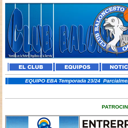
E
QUIPO EBA Temporada 23/24
Parcialme
PATROCI