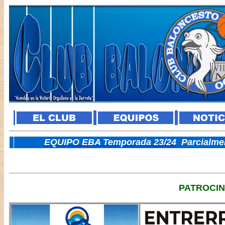
E
QUIPO EBA Temporada 23/24
Parcialme
PATROCI