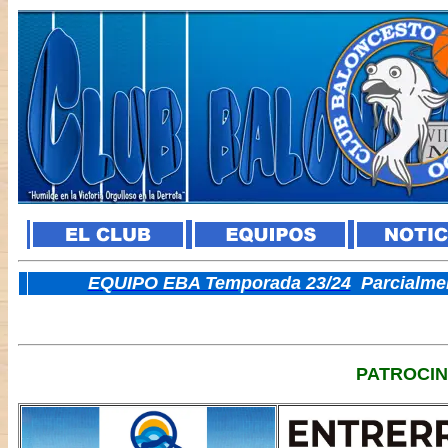
E
QUIPO EBA Temporada 23/24
Parcialme
PATROCI