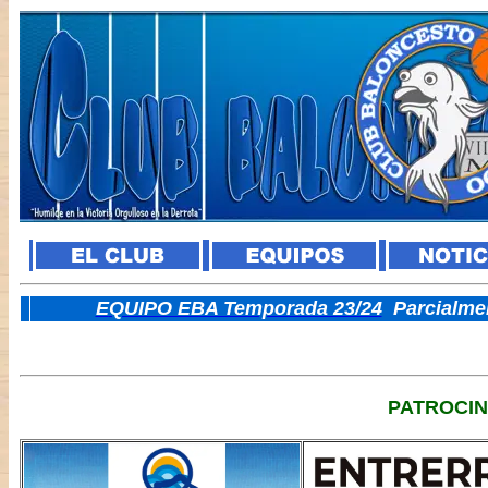
E
QUIPO EBA Temporada 23/24
Parcialme
PATROCI