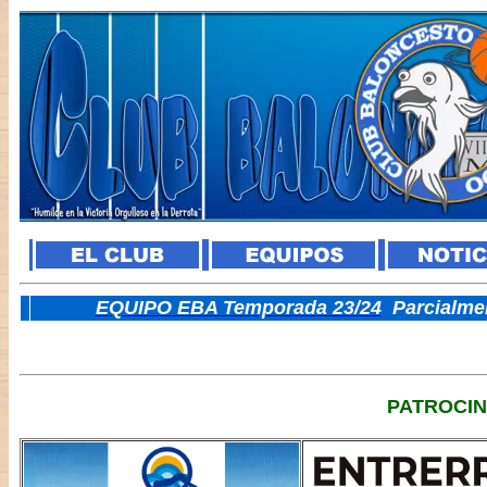
E
QUIPO EBA Temporada 23/24
Parcialme
PATROCI