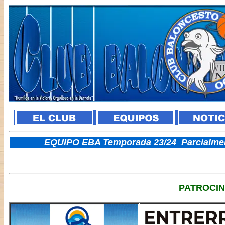
E
QUIPO EBA Temporada 23/24
Parcialme
PATROCI