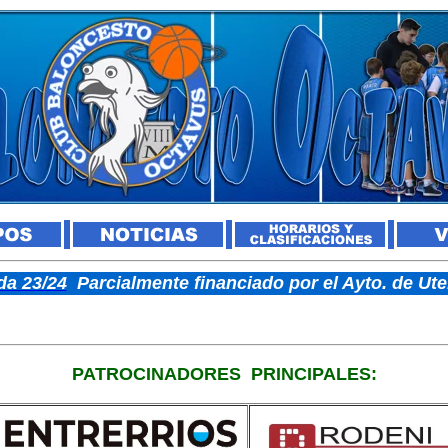
a 23/24
Parcialmente financiado por el Ayto. de U
PATROCINADORES
PRINCIPALES: