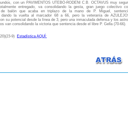
 segundos, con un PAVIMENTOS UTEBO-RODENI C.B. OCTAVUS muy segur
otalmente entregado, va consolidando la gesta, gran juego colectivo c
o de balón que acaba en triplazo de la mano de P. Miguel, sentenc
, dando la vuelta al marcador 68 a 66, pero la veteranía de AZULEJ
su potencial desde la línea de 3, pero una inmaculada defensa y los astr
os van consolidando la victoria que sentencia desde el libre P. Gella (70-66).
3-20)(23-9)
Estadística AQUÍ: