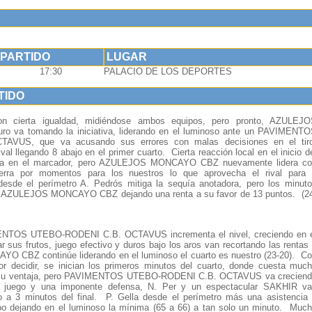
 PARTIDO
LUGAR
17:30
PALACIO DE LOS DEPORTES
TIDO
on cierta igualdad, midiéndose ambos equipos, pero pronto, AZULEJ
va tomando la iniciativa, liderando en el luminoso ante un PAVIMENT
VUS, que va acusando sus errores con malas decisiones en el tiro
ival llegando 8 abajo en el primer cuarto. Cierta reacción local en el inicio d
rca en el marcador, pero AZULEJOS MONCAYO CBZ nuevamente lidera c
erra por momentos para los nuestros lo que aprovecha el rival para 
desde el perímetro A. Pedrós mitiga la sequía anotadora, pero los minut
ara AZULEJOS MONCAYO CBZ dejando una renta a su favor de 13 puntos. (2
ENTOS UTEBO-RODENI C.B. OCTAVUS incrementa el nivel, creciendo en 
r sus frutos, juego efectivo y duros bajo los aros van recortando las rentas
CBZ continúe liderando en el luminoso el cuarto es nuestro (23-20). C
r decidir, se inician los primeros minutos del cuarto, donde cuesta muc
val su ventaja, pero PAVIMENTOS UTEBO-RODENI C.B. OCTAVUS va crecien
 juego y una imponente defensa, N. Per y un espectacular SAKHIR v
o a 3 minutos del final. P. Gella desde el perímetro más una asistencia
po dejando en el luminoso la mínima (65 a 66) a tan solo un minuto. Muc