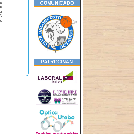
o
COMUNICADO
on
ia
OS
os
PATROCINAN