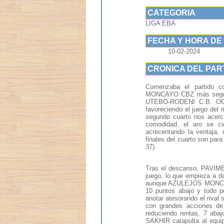
CATEGORIA
LIGA EBA
FECHA Y HORA DE
10-02-2024
CRONICA DEL PAR
Comenzaba el partido c
MONCAYO CBZ más seguro 
UTEBO-RODENI C.B. OCTA
favoreciendo el juego del r
segundo cuarto nos ace
comodidad, el aro se ci
acrecentando la ventaja, 
finales del cuarto son p
37).
Tras el descanso, PAVIM
juego, lo que empieza a da
aunque AZULEJOS MONCAYO 
10 puntos abajo y todo po
anotar atesorando el ri
con grandes acciones de
reduciendo rentas, 7 abaj
SAKHIR catapulta al equi