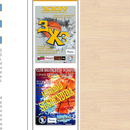
OS
OS
,
el
on
ir
os
4-
el
 y
on
ho
do
an
 a
ha