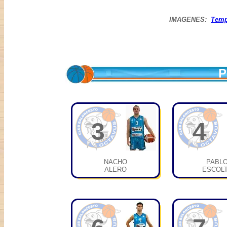
IMAGENES:
Tem
P
3
4
NACHO
PABL
ALERO
ESCOL