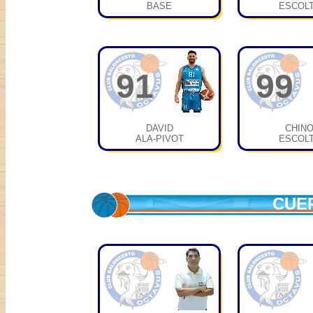
BASE
ESCOL
91
99
DAVID
CHIN
ALA-PIVOT
ESCOL
CUE