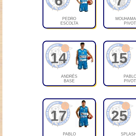
6
7
PEDRO
MOUHAMA
ESCOLTA
PIVOT
14
15
ANDRÉS
PABL
BASE
PIVOT
17
25
PABLO
SPLAS