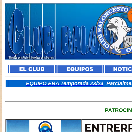
E
QUIPO EBA Temporada 23/24
Parcialme
PATROCI