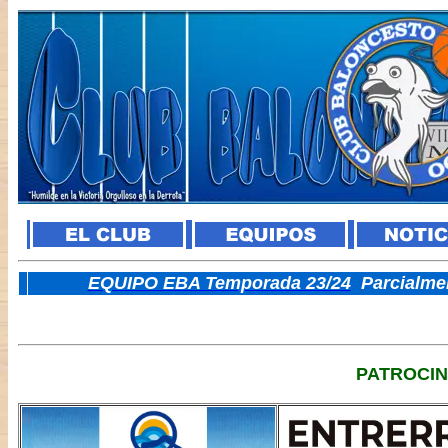
E
QUIPO EBA Temporada 23/24
Parcialme
PATROCI