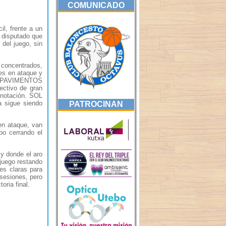
COMUNICADO
il, frente a un
 disputado que
 del juego, sin
concentrados,
es en ataque y
rto PAVIMENTOS
ctivo de gran
anotación. SOL
a sigue siendo
PATROCINAN
n ataque, van
o cerrando el
 donde el aro
 juego restando
es claras para
esiones, pero
ria final.