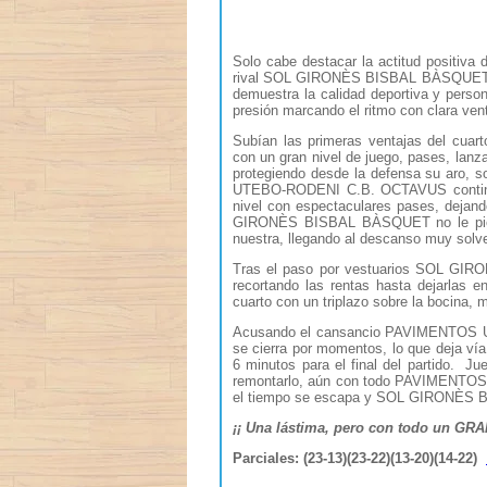
Solo cabe destacar la actitud positiva d
rival SOL GIRONÈS BISBAL BÀSQUET, líd
demuestra la calidad deportiva y person
presión marcando el ritmo con clara ven
Subían las primeras ventajas del cu
con un gran nivel de juego, pases, lan
protegiendo desde la defensa su aro, 
UTEBO-RODENI C.B. OCTAVUS continúa l
nivel con espectaculares pases, dejan
GIRONÈS BISBAL BÀSQUET no le pierde 
nuestra, llegando al descanso muy solve
Tras el paso por vestuarios SOL GIR
recortando las rentas hasta dejarla
cuarto con un triplazo sobre la bocina, 
Acusando el cansancio PAVIMENTOS UTE
se cierra por momentos, lo que deja vía 
6 minutos para el final del partido. 
remontarlo, aún con todo PAVIMENTOS
el tiempo se escapa y SOL GIRONÈS BIS
¡¡ Una lástima, pero con todo un GRA
Parciales: (23-13)(23-22)(13-20)(14-22)