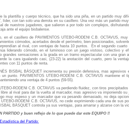
e la plantilla y cuerpo técnico, que ha sido una piña, en un partido muy difíc
er, con tan solo una derrota en su casillero. Una vez más un partido muy
al de nuestros jugadores, que salieron a por todo sin complejos, disfrutando
taja ante el equipo bisbalense.
arto, en el casillero de PAVIMENTOS UTEBO-RODENI C.B. OCTAVUS, muy 
zamientos cómodos, acertados desde el perímetro, bien posicionados, solvent
sorprendían al rival, con ventajas de hasta 10 puntos. En el segundo cua
iderando cómodo, en el luminoso con un juego vistoso, colectivo y efe
do grandes sensaciones a la grada en un tramo espectacular con una gran 
la cara igualando casi, (23-22) la anotación del cuarto, pero la ventaj
ntes con 11 puntos de renta.
ONÈS BISBAL BÀSQUET incrementa su presión defensiva, mas agresivos e
s en un punto. PAVIMENTOS UTEBO-RODENI C.B. OCTAVUS mantiene el tip
manteniendo una ventaja de 4 puntos (59-55).
BO-RODENI C.B. OCTAVUS va perdiendo fluidez, con tiros precipitados y
libre al rival para dar la vuelta al marcador, mas agresivo va imponiendo su
Juego muy espeso y un marcador que va pesando demasiado, no deja opcion
 UTEBO-RODENI C.B. OCTAVUS, no cede exprimiendo cada una de sus pos
BAL BÀSQUET controla ya sus ventajas, para amarrar y alzarse con la victo
N PARTIDO y buen reflejo de lo que puede dar este EQUIPO !!
Estadística del Partido: