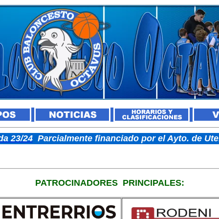
a 23/24
Parcialmente financiado por el Ayto. de U
PATROCINADORES
PRINCIPALES: